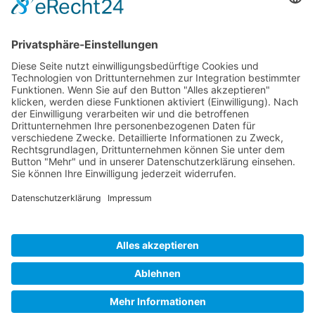
Tel + mobile: +39 335 483 124
info@sorafilm.it
MwSt.Nr. - P.IVA IT01635580218
CCIAA: 162262
ROC:6486