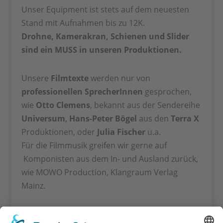
Unser Equipment ist stets auf dem neuesten
Stand mit Aufnahmen bis zu 12K.
Drohne, Kamerakran, Schienen und Slider
sind ein MUSS in unseren Produktionen.
Unsere
Filmtexte
werden nur von
professionellen SprecherInnen
gesprochen,
wie
Otto Clemens
, bekannt aus der Sendereihe
Universum
,
Hans-Peter Bögel
aus den
Terra X
Produktionen, oder
Julia Fischer
u.a.
Für die Filmmusik greifen wir gerne auf
Komponisten aus dem In- und Ausland zurück,
wie MOWO Production, Klangraum Verlag
Mainz.