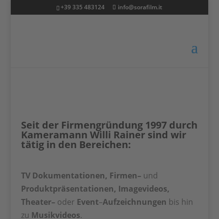
+39 335 483124
info@sorafilm.it
Seit der Firmengründung 1997 durch
Kameramann
Willi Rainer
sind wir
tätig in den Bereichen:
T
V Dokumentationen
,
Firmen
–
und
Produktpräsentationen, Imagevideos
,
T
heater
–
oder
Event
–
Aufzeichnungen
bis hin
zu
Musikvideos
.